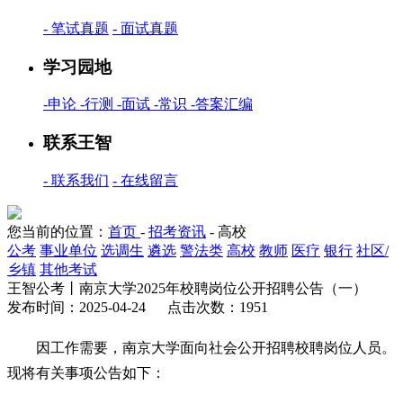
-
笔试真题
-
面试真题
学习园地
-
申论
-
行测
-
面试
-
常识
-
答案汇编
联系王智
-
联系我们
-
在线留言
您当前的位置：
首页
-
招考资讯
-
高校
公考
事业单位
选调生
遴选
警法类
高校
教师
医疗
银行
社区/
乡镇
其他考试
王智公考丨南京大学2025年校聘岗位公开招聘公告（一）
发布时间：2025-04-24 点击次数：1951
因工作需要，南京大学面向社会公开招聘校聘岗位人员。
现将有关事项公告如下：