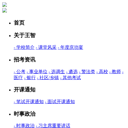
首页
关于王智
-
学校简介
-
课堂风采
-
年度庆功宴
招考资讯
-
公考
-
事业单位
-
选调生
-
遴选
-
警法类
-
高校
-
教师
-
医疗
-
银行
-
社区/乡镇
-
其他考试
开课通知
-
笔试开课通知
-
面试开课通知
时事政治
-
时事政治
-
习主席重要讲话