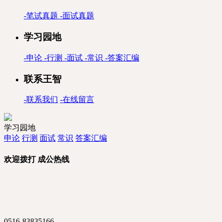
-
笔试真题
-
面试真题
学习园地
-
申论
-
行测
-
面试
-
常识
-
答案汇编
联系王智
-
联系我们
-
在线留言
学习园地
申论
行测
面试
常识
答案汇编
欢迎拨打
成公热线
0516-83835166