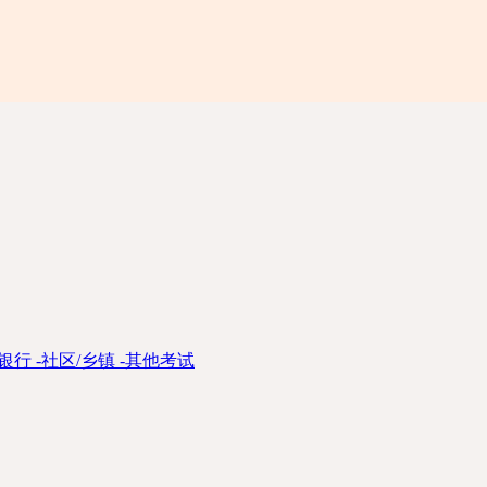
银行
-
社区/乡镇
-
其他考试