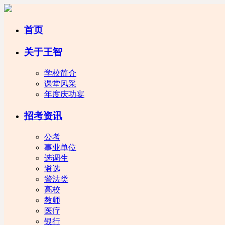
首页
关于王智
学校简介
课堂风采
年度庆功宴
招考资讯
公考
事业单位
选调生
遴选
警法类
高校
教师
医疗
银行