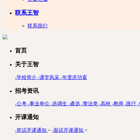
联系王智
联系我们
首页
关于王智
-
学校简介
-
课堂风采
-
年度庆功宴
招考资讯
-
公考
-
事业单位
-
选调生
-
遴选
-
警法类
-
高校
-
教师
-
医疗
-
开课通知
-
笔试开课通知
<
-
面试开课通知
<